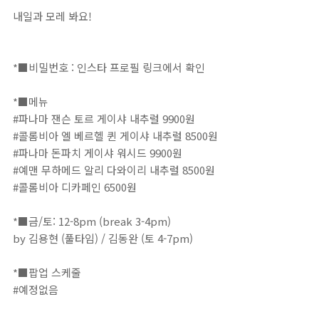
내일과 모레 봐요!⁣
*■비밀번호 : 인스타 프로필 링크에서 확인⁣⁣⁣⁣⁣⁣⁣⁣⁣⁣⁣⁣⁣⁣⁣⁣⁣⁣⁣⁣⁣⁣⁣⁣⁣⁣⁣⁣⁣⁣⁣⁣⁣⁣⁣⁣⁣⁣⁣⁣⁣⁣⁣⁣⁣⁣⁣⁣⁣⁣⁣⁣⁣⁣⁣⁣⁣⁣⁣⁣⁣⁣⁣⁣⁣⁣⁣⁣⁣⁣⁣⁣⁣⁣⁣⁣⁣⁣⁣⁣⁣⁣⁣⁣⁣⁣⁣⁣⁣⁣⁣⁣⁣⁣⁣⁣⁣⁣⁣⁣⁣⁣⁣⁣⁣⁣⁣⁣⁣⁣⁣⁣⁣⁣⁣⁣⁣⁣⁣⁣⁣⁣⁣⁣⁣⁣⁣⁣⁣⁣⁣⁣⁣⁣⁣⁣⁣⁣⁣⁣⁣⁣⁣⁣⁣⁣⁣⁣⁣⁣⁣⁣⁣⁣⁣⁣⁣⁣⁣⁣⁣⁣⁣⁣⁣⁣⁣⁣⁣⁣⁣⁣⁣⁣⁣⁣⁣⁣⁣⁣⁣⁣⁣⁣⁣⁣⁣⁣⁣⁣⁣⁣⁣⁣⁣⁣⁣⁣⁣⁣⁣⁣⁣⁣⁣⁣⁣⁣⁣⁣⁣⁣⁣⁣⁣⁣⁣⁣⁣⁣⁣
*■메뉴⁣⁣⁣⁣⁣⁣⁣⁣⁣⁣⁣⁣⁣⁣⁣⁣⁣⁣⁣⁣⁣⁣⁣⁣⁣⁣⁣⁣⁣⁣⁣⁣⁣⁣⁣⁣⁣⁣⁣⁣⁣⁣⁣⁣⁣⁣⁣⁣⁣⁣⁣⁣⁣⁣⁣⁣⁣⁣⁣⁣⁣⁣⁣⁣⁣⁣⁣⁣⁣⁣⁣⁣⁣⁣⁣⁣⁣⁣⁣⁣⁣⁣⁣⁣⁣⁣⁣⁣⁣⁣⁣⁣⁣⁣⁣⁣⁣⁣⁣⁣⁣⁣⁣⁣⁣⁣⁣⁣⁣⁣⁣⁣⁣⁣⁣⁣⁣⁣⁣⁣⁣⁣⁣⁣⁣⁣⁣⁣⁣⁣⁣⁣⁣⁣⁣⁣⁣⁣⁣⁣⁣⁣⁣⁣⁣⁣⁣⁣⁣⁣⁣⁣⁣⁣⁣⁣⁣⁣⁣⁣⁣⁣⁣⁣⁣⁣⁣⁣⁣⁣⁣⁣⁣⁣⁣⁣⁣⁣⁣⁣⁣⁣⁣⁣⁣⁣⁣⁣⁣⁣⁣⁣⁣⁣⁣⁣⁣⁣⁣⁣⁣⁣⁣⁣⁣⁣⁣⁣⁣⁣⁣⁣⁣⁣⁣⁣⁣⁣⁣⁣⁣⁣⁣⁣⁣⁣⁣⁣⁣⁣⁣⁣⁣⁣⁣⁣⁣⁣⁣⁣⁣⁣⁣⁣⁣⁣
#파나마 잰슨 토르 게이샤 내추럴 9900원⁣⁣⁣⁣⁣
#콜롬비아 엘 베르헬 퀸 게이샤 내추럴 8500원⁣⁣⁣⁣⁣
#파나마 돈파치 게이샤 워시드 9900원⁣
#예맨 무하메드 알리 다와이리 내추럴 8500원⁣
#콜롬비아 디카페인 6500원⁣⁣⁣⁣⁣
*■금/토: 12-8pm (break 3-4pm)⁣⁣⁣⁣⁣⁣⁣⁣⁣⁣⁣⁣⁣⁣⁣⁣⁣⁣⁣⁣⁣⁣⁣⁣⁣⁣⁣⁣⁣⁣⁣⁣⁣⁣⁣⁣⁣⁣⁣⁣⁣⁣⁣⁣⁣⁣⁣⁣⁣⁣⁣⁣⁣⁣⁣⁣⁣⁣⁣⁣⁣⁣⁣⁣⁣⁣⁣⁣⁣⁣⁣⁣⁣⁣⁣⁣⁣⁣⁣⁣⁣⁣⁣⁣⁣⁣⁣⁣⁣⁣⁣⁣⁣⁣⁣⁣⁣⁣⁣⁣⁣⁣⁣⁣⁣⁣⁣⁣⁣⁣⁣⁣⁣⁣⁣⁣⁣⁣⁣⁣⁣⁣⁣⁣⁣⁣⁣⁣⁣⁣⁣⁣⁣⁣⁣⁣⁣⁣⁣⁣⁣⁣⁣⁣⁣⁣⁣⁣⁣⁣⁣⁣⁣⁣⁣⁣⁣⁣⁣⁣⁣⁣⁣⁣⁣⁣⁣⁣⁣⁣⁣⁣⁣⁣⁣⁣⁣⁣⁣⁣⁣⁣⁣⁣⁣⁣⁣⁣⁣⁣⁣⁣⁣⁣⁣⁣⁣⁣⁣⁣⁣⁣⁣⁣⁣⁣⁣⁣⁣⁣⁣⁣⁣⁣⁣⁣⁣⁣⁣⁣⁣⁣⁣⁣⁣⁣⁣⁣⁣⁣⁣⁣⁣⁣⁣⁣⁣
by 김용현 (풀타임) / 김동완 (토 4-7pm)⁣⁣⁣⁣⁣⁣⁣⁣⁣⁣⁣⁣⁣⁣⁣⁣⁣⁣⁣⁣⁣⁣⁣⁣⁣⁣⁣⁣⁣⁣⁣⁣⁣⁣⁣⁣⁣⁣⁣⁣⁣⁣⁣⁣⁣⁣⁣⁣⁣⁣⁣⁣⁣⁣⁣⁣⁣⁣⁣⁣⁣⁣⁣⁣⁣⁣⁣⁣⁣⁣⁣⁣⁣⁣⁣⁣⁣⁣⁣⁣⁣⁣⁣⁣⁣⁣⁣⁣⁣⁣⁣⁣⁣⁣⁣⁣⁣⁣⁣⁣⁣⁣⁣⁣⁣⁣⁣⁣⁣⁣⁣⁣⁣⁣⁣⁣⁣⁣⁣⁣⁣⁣⁣⁣⁣⁣⁣⁣⁣⁣⁣⁣⁣⁣⁣⁣⁣⁣⁣⁣⁣⁣⁣⁣⁣⁣⁣⁣⁣⁣⁣⁣⁣⁣⁣⁣⁣⁣⁣⁣⁣⁣⁣⁣⁣
*■팝업 스케줄⁣⁣⁣⁣⁣⁣⁣⁣⁣⁣⁣⁣⁣⁣⁣⁣⁣⁣⁣⁣⁣⁣⁣⁣⁣⁣⁣⁣⁣⁣⁣⁣⁣⁣⁣⁣⁣⁣⁣⁣⁣⁣⁣⁣⁣⁣⁣⁣⁣⁣⁣⁣⁣⁣⁣⁣⁣⁣⁣⁣⁣⁣⁣⁣⁣⁣⁣⁣⁣⁣⁣⁣⁣⁣⁣⁣⁣⁣⁣⁣⁣⁣⁣⁣⁣⁣⁣⁣⁣⁣⁣⁣⁣⁣⁣⁣⁣⁣⁣⁣⁣⁣⁣⁣⁣⁣⁣⁣⁣⁣⁣⁣⁣⁣⁣⁣⁣⁣⁣⁣⁣⁣⁣⁣⁣⁣⁣⁣⁣⁣⁣⁣⁣⁣⁣⁣⁣⁣⁣⁣⁣⁣⁣⁣⁣⁣⁣⁣⁣⁣⁣⁣⁣⁣⁣⁣⁣⁣⁣⁣⁣⁣⁣⁣⁣⁣⁣⁣⁣⁣⁣⁣⁣⁣⁣⁣⁣⁣⁣⁣⁣⁣⁣⁣⁣⁣⁣⁣⁣⁣⁣⁣⁣⁣⁣⁣⁣⁣⁣⁣⁣⁣⁣⁣⁣⁣⁣⁣⁣⁣⁣⁣⁣⁣⁣⁣⁣⁣⁣⁣⁣⁣⁣⁣⁣⁣⁣⁣⁣⁣⁣⁣⁣⁣⁣⁣⁣⁣⁣⁣⁣⁣⁣⁣⁣⁣⁣⁣⁣⁣⁣⁣⁣⠀⁣⁣⁣⁣⁣⁣
#예정없음⁣
⠀⁣⁣⁣⁣⁣⁣⁣⁣⁣⁣⁣⁣⁣⁣⁣⁣⁣⁣⁣⁣⁣⁣⁣⁣⁣⁣