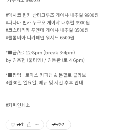
#멕시코 핀카 산타크루즈 게이샤 내추럴 9900원⁣⁣⁣
#파나마 핀카 누구오 게이샤 내추럴 9900원⁣
#코스타리카 푸엔테 게이샤 내추럴 8500원⁣⁣⁣⁣⁣⁣⁣⁣
#콜롬비아 디카페인 워시드 6500원⁣⁣⁣⁣⁣⁣⁣⁣⁣⁣⁣⁣⁣⁣⁣⁣⁣⁣⁣⁣⁣⁣⁣⁣
⠀⁣⁣⁣⁣⁣⁣⁣⁣⁣⁣⁣⁣⁣⁣⁣⁣⁣⁣⁣⁣⁣⁣⁣⁣⁣⁣⁣⁣⁣⁣⁣⁣
*■금/토: 12-8pm (break 3-4pm)⁣⁣⁣⁣⁣⁣⁣⁣⁣⁣⁣⁣⁣⁣⁣⁣⁣⁣⁣⁣⁣⁣⁣⁣⁣⁣⁣⁣⁣⁣⁣⁣⁣⁣⁣⁣⁣⁣⁣⁣⁣⁣⁣⁣⁣⁣⁣⁣⁣⁣⁣⁣⁣⁣⁣⁣⁣⁣⁣⁣⁣⁣⁣⁣⁣⁣⁣⁣⁣⁣⁣⁣⁣⁣⁣⁣⁣⁣⁣⁣⁣⁣⁣⁣⁣⁣⁣⁣⁣⁣⁣⁣⁣⁣⁣⁣⁣⁣⁣⁣⁣⁣⁣⁣⁣⁣⁣⁣⁣⁣⁣⁣⁣⁣⁣⁣⁣⁣⁣⁣⁣⁣⁣⁣⁣⁣⁣⁣⁣⁣⁣⁣⁣⁣⁣⁣⁣⁣⁣⁣⁣⁣⁣⁣⁣⁣⁣⁣⁣⁣⁣⁣⁣⁣⁣⁣⁣⁣⁣⁣⁣⁣⁣⁣⁣⁣⁣⁣⁣⁣⁣⁣⁣⁣⁣⁣⁣⁣⁣⁣⁣⁣⁣⁣⁣⁣⁣⁣⁣⁣⁣⁣⁣⁣⁣⁣⁣⁣⁣⁣⁣⁣⁣⁣⁣⁣⁣⁣⁣⁣⁣⁣⁣⁣⁣⁣⁣⁣⁣⁣⁣⁣⁣⁣⁣⁣⁣⁣⁣⁣⁣⁣⁣⁣⁣⁣⁣⁣⁣⁣⁣⁣⁣⁣⁣⁣⁣⁣⁣⁣⁣⁣⁣⁣⁣⁣⁣⁣⁣⁣⁣⁣⁣⁣⁣⁣⁣⁣⁣⁣⁣⁣⁣⁣⁣
by 김용현 (풀타임) / 김동완 (토 4-6pm)⁣⁣⁣⁣⁣⁣⁣⁣⁣⁣⁣⁣⁣⁣⁣⁣⁣⁣⁣⁣⁣⁣⁣⁣⁣⁣⁣⁣⁣⁣⁣⁣⁣⁣⁣⁣⁣⁣⁣⁣⁣⁣⁣⁣⁣⁣⁣⁣⁣⁣⁣⁣⁣⁣⁣⁣⁣⁣⁣⁣⁣⁣⁣⁣⁣⁣⁣⁣⁣⁣⁣⁣⁣⁣⁣⁣⁣⁣⁣⁣⁣⁣⠀⁣⁣⁣⁣⁣⁣⁣⁣⁣⁣⁣⁣⁣⁣⁣⁣⁣⁣⁣⁣⁣⁣⁣⁣⁣
⠀⁣⁣⁣⁣⁣⁣⁣⁣⁣⁣⁣⁣⁣⁣⁣⁣⁣⁣⁣⁣⁣⁣⁣⁣⁣
*■팝업 - 토마스 커피랩 & 문할로 콜라보⁣
4월30일 일요일, 메뉴 및 시간 추후 안내⁣
⠀⠀⁣⁣⁣⁣⁣⁣⁣⁣⁣⁣⁣⁣⁣⁣⁣⁣⁣⁣⁣⁣⁣⁣⁣⁣⁣
#커피인쇄소
공감
구독하기