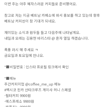
이번 주는 아주 혜자스러운 커피들로 준비했어요. ⁣
참고로 저는 지금 베트남 카페쇼에 와서 홍보를 하고 있는데 향후
베트남 커피씬이 참 기대가 되네요.⁣
재미있는 소식과 원두들 들고 다음주에 나타날게요. ⁣
내일과 모레는 김용현 바리스타 @ 혼자 열일 하겠습니다. ⁣
폭풍 러시 해 주세요 ㅋ⁣
금요일과 토요일에 만나요. ⠀⁣
⠀⁣⁣⁣⁣⁣⁣⁣⁣
*■비밀번호 : 인스타 프로필 링크에서 확인⁣⁣⁣⁣⁣⁣⁣⁣⁣⁣⁣⁣⁣⁣⁣⁣⁣⁣⁣⁣⁣⁣⁣⁣⁣⁣⁣⁣⁣⁣⁣⁣⁣⁣⁣⁣⁣⁣⁣⁣⁣⁣⁣⁣⁣⁣⁣⁣⁣⁣⁣⁣⁣⁣⁣⁣⁣⁣⁣⁣⁣⁣⁣⁣⁣⁣⁣⁣⁣⁣⁣⁣⁣⁣⁣⁣⁣⁣⁣⁣⁣⁣⁣⁣⁣⁣⁣⁣⁣⁣⁣⁣⁣⁣⁣⁣⁣⁣⁣⁣⁣⁣⁣⁣⁣⁣⁣⁣⁣⁣⁣⁣⁣⁣⁣⁣⁣⁣⁣⁣⁣⁣⁣⁣⁣⁣⁣⁣⁣⁣⁣⁣⁣⁣⁣⁣⁣⁣⁣⁣⁣⁣⁣⁣⁣⁣⁣⁣⁣⁣⁣⁣⁣⁣⁣⁣⁣⁣⁣⁣⁣⁣⁣⁣⁣⁣⁣⁣⁣⁣⁣⁣⁣⁣⁣⁣⁣⁣⁣⁣⁣⁣⁣⁣⁣⁣⁣⁣⁣⁣⁣⁣⁣⁣⁣⁣⁣⁣⁣⁣⁣⁣⁣⁣⁣⁣⁣⁣⁣⁣⁣⁣⁣⁣⁣⁣⁣⁣⁣⁣⁣⁣⁣⁣⁣⁣⁣⁣⁣⁣⁣⁣⁣⁣⁣⁣⁣⁣⁣⁣⁣⁣⁣⁣⁣⁣⁣⁣⁣⁣⁣⁣⁣⁣⁣⁣⁣⁣⁣
*■메뉴⁣⁣⁣⁣⁣⁣⁣⁣⁣⁣⁣⁣⁣⁣⁣⁣⁣⁣⁣⁣⁣⁣⁣⁣⁣⁣⁣⁣⁣⁣⁣⁣⁣⁣⁣⁣⁣⁣⁣⁣⁣⁣⁣⁣⁣⁣⁣⁣⁣⁣⁣⁣⁣⁣⁣⁣⁣⁣⁣⁣⁣⁣⁣⁣⁣⁣⁣⁣⁣⁣⁣⁣⁣⁣⁣⁣⁣⁣⁣⁣⁣⁣⁣⁣⁣⁣⁣⁣⁣⁣⁣⁣⁣⁣⁣⁣⁣⁣⁣⁣⁣⁣⁣⁣⁣⁣⁣⁣⁣⁣⁣⁣⁣⁣⁣⁣⁣⁣⁣⁣⁣⁣⁣⁣⁣⁣⁣⁣⁣⁣⁣⁣⁣⁣⁣⁣⁣⁣⁣⁣⁣⁣⁣⁣⁣⁣⁣⁣⁣⁣⁣⁣⁣⁣⁣⁣⁣⁣⁣⁣⁣⁣⁣⁣⁣⁣⁣⁣⁣⁣⁣⁣⁣⁣⁣⁣⁣⁣⁣⁣⁣⁣⁣⁣⁣⁣⁣⁣⁣⁣⁣⁣⁣⁣⁣⁣⁣⁣⁣⁣⁣⁣⁣⁣⁣⁣⁣⁣⁣⁣⁣⁣⁣⁣⁣⁣⁣⁣⁣⁣⁣⁣⁣⁣⁣⁣⁣⁣⁣⁣⁣⁣⁣⁣⁣⁣⁣⁣⁣⁣⁣⁣⁣⁣⁣⁣⁣⁣⁣⁣⁣⁣⁣⁣⁣⁣⁣⁣⁣⁣⁣⁣⁣⁣⁣⁣⁣⁣⁣⁣⁣⁣⁣⁣⁣⁣⁣⁣⁣⁣⁣⁣ ⁣⁣⁣
⁣⁣⁣⁣⁣⁣⁣⁣⁣⁣⁣⁣⁣⁣⁣⁣⁣주간커피미업 @coffee_me_up 메뉴⁣⁣⁣
#멕시코 핀카 산타크루즈 게이샤 허니 스페셜⁣
-필터커피 9900원⁣⁣⁣⁣⁣⁣⁣⁣⁣⁣⁣⁣⁣⁣⁣⁣⁣⁣
-에스프레소 9900원⁣⁣⁣⁣⁣⁣⁣
-카푸치노 9900원⁣⁣⁣⁣⁣⁣