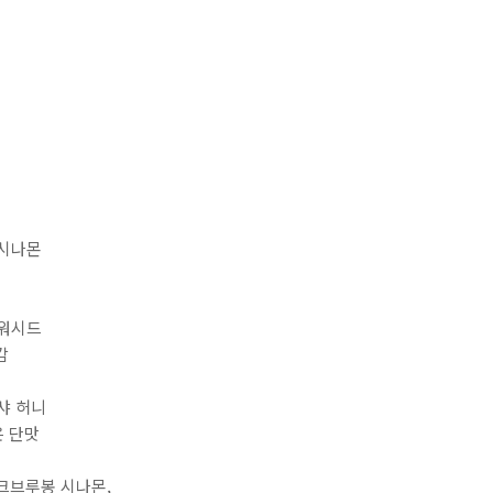
시나몬⁣
워시드⁣
⁣
 허니⁣
 단맛⁣
브루봉 시나몬,⁣