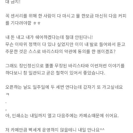
대 금지! ⁣
꼭 센서리를 위해 한 사람이 다 마시고 물 한모금 마신뒤 다음 커피
를 기다려야함 ㅎㅎ⁣
내 돈 내고 내가 쉐어하겠다는데 절대 안된다니!⁣
무슨 이따위 정책이 다 있나 싶었지만 이미 내 발로 들어와서 듣고
주문한 것은 스스로 바리스타의 약관에 동의를 한 셈이겠죠?⁣
그래도 장인정신으로 똘똘 무장된 바리스타와 이런저런 이야기를
하다보니 참 일관되고 곧은 철학이 있어서 좋았습니다. ⁣
오픈하는 날도 일주일에 두 세번 연다는데 갑자기 또 가고싶네요
ㅋ⁣
.⁣
,⁣
아, 인쇄소는 내일까지 열고 다음주에는 카페쇼때문에 쉬어요. ⁣
저 카페만큼 빡세게 운영하지 않을테니 내일 만나요^^⁣