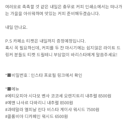
여러모로 촉촉할 것 같은 내일은 충무로 커피 인쇄소에서는 떠나가
는 가을을 아쉬워하며 맛있는 커피 준비해두겠습니다. ⁣
내일 만나요. ⁣
P.S 카페쇼 티켓은 내일까지 증정예정입니다. ⁣
혹시 꼭 필요하신데, 커피를 두 잔 마시기에는 쉽지않은 라이트 드
링커 분들도 티켓 드릴테니 부담없이 바리스타에게 말씀주세요!⁣
⠀⁣⁣⁣⁣
*■비밀번호 : 인스타 프로필 링크에서 확인⁣⁣⁣⁣⁣⁣⁣⁣⁣⁣⁣⁣⁣⁣⁣⁣⁣⁣⁣⁣⁣⁣⁣⁣⁣⁣⁣⁣⁣⁣⁣⁣⁣⁣⁣⁣⁣⁣⁣⁣⁣⁣⁣⁣⁣⁣⁣⁣⁣⁣⁣⁣⁣⁣⁣⁣⁣⁣⁣⁣⁣⁣⁣⁣⁣⁣⁣⁣⁣⁣⁣⁣⁣⁣⁣⁣⁣⁣⁣⁣⁣⁣⁣⁣⁣⁣⁣⁣⁣⁣⁣⁣⁣⁣⁣⁣⁣⁣⁣⁣⁣⁣⁣⁣⁣⁣⁣⁣⁣⁣⁣⁣⁣⁣⁣⁣⁣⁣⁣⁣⁣⁣⁣⁣⁣⁣⁣⁣⁣⁣⁣⁣⁣⁣⁣⁣⁣⁣⁣⁣⁣⁣⁣⁣⁣⁣⁣⁣⁣⁣⁣⁣⁣⁣⁣⁣⁣⁣⁣⁣⁣⁣⁣⁣⁣⁣⁣⁣⁣⁣⁣⁣⁣⁣⁣⁣⁣⁣⁣⁣⁣⁣⁣⁣⁣⁣⁣⁣⁣⁣⁣⁣⁣⁣⁣⁣⁣⁣⁣⁣⁣⁣⁣⁣⁣⁣⁣⁣⁣⁣⁣⁣⁣⁣⁣⁣⁣⁣⁣⁣⁣⁣⁣⁣⁣⁣⁣⁣⁣⁣⁣⁣
*■메뉴⁣⁣⁣⁣⁣⁣⁣⁣⁣⁣⁣⁣⁣⁣⁣⁣⁣⁣⁣⁣⁣⁣⁣⁣⁣⁣⁣⁣⁣⁣⁣⁣⁣⁣⁣⁣⁣⁣⁣⁣⁣⁣⁣⁣⁣⁣⁣⁣⁣⁣⁣⁣⁣⁣⁣⁣⁣⁣⁣⁣⁣⁣⁣⁣⁣⁣⁣⁣⁣⁣⁣⁣⁣⁣⁣⁣⁣⁣⁣⁣⁣⁣⁣⁣⁣⁣⁣⁣⁣⁣⁣⁣⁣⁣⁣⁣⁣⁣⁣⁣⁣⁣⁣⁣⁣⁣⁣⁣⁣⁣⁣⁣⁣⁣⁣⁣⁣⁣⁣⁣⁣⁣⁣⁣⁣⁣⁣⁣⁣⁣⁣⁣⁣⁣⁣⁣⁣⁣⁣⁣⁣⁣⁣⁣⁣⁣⁣⁣⁣⁣⁣⁣⁣⁣⁣⁣⁣⁣⁣⁣⁣⁣⁣⁣⁣⁣⁣⁣⁣⁣⁣⁣⁣⁣⁣⁣⁣⁣⁣⁣⁣⁣⁣⁣⁣⁣⁣⁣⁣⁣⁣⁣⁣⁣⁣⁣⁣⁣⁣⁣⁣⁣⁣⁣⁣⁣⁣⁣⁣⁣⁣⁣⁣⁣⁣⁣⁣⁣⁣⁣⁣⁣⁣⁣⁣⁣⁣⁣⁣⁣⁣⁣⁣⁣⁣⁣⁣⁣⁣⁣⁣⁣⁣⁣⁣⁣⁣⁣⁣⁣⁣⁣⁣⁣⁣⁣⁣
#에티오피아 시다모 벤사 코코세 오렌지트리 내추럴 8500원⁣⁣
#예맨 나사르 다와리니 내추럴 8500원⁣⁣
#과테말라 엘피날 린다 비스타 게이샤 워시드 7500원⁣⁣
#콜롬비아 디카페인 워시드 6500원⁣⁣
⠀⁣⁣⁣⁣