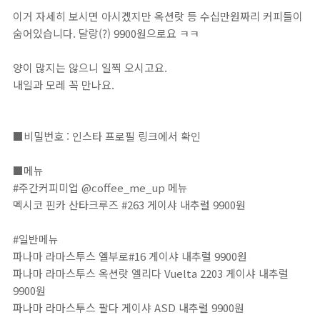
이거 자세히 보시면 아시겠지만 옥션랏 등 수십만원짜리 커피들이
숨어있습니다. 달랑(?) 9900원으로요 ㅋㅋ
양이 많지는 않으니 일찍 오시고요.
내일과 모레 꼭 만나요.
■비밀번호 : 인스타 프로필 링크에서 확인⁣⁣⁣⁣⁣⁣⁣⁣⁣⁣⁣⁣⁣⁣⁣⁣⁣⁣⁣⁣⁣⁣⁣⁣⁣⁣⁣⁣⁣⁣⁣⁣⁣⁣⁣⁣⁣⁣⁣⁣⁣⁣⁣⁣⁣⁣⁣⁣⁣⁣⁣⁣⁣⁣⁣⁣⁣⁣⁣⁣⁣⁣⁣⁣⁣⁣⁣⁣⁣⁣⁣⁣⁣⁣⁣⁣⁣⁣⁣⁣⁣⁣⁣⁣⁣⁣⁣⁣⁣⁣⁣⁣⁣⁣⁣⁣⁣⁣⁣⁣⁣⁣⁣⁣⁣⁣⁣⁣⁣⁣⁣⁣⁣⁣⁣⁣⁣⁣⁣⁣⁣⁣⁣⁣⁣⁣⁣⁣⁣⁣⁣⁣⁣⁣⁣⁣⁣⁣⁣⁣⁣⁣⁣⁣⁣⁣⁣⁣⁣⁣⁣⁣⁣⁣⁣⁣⁣⁣⁣⁣⁣⁣⁣⁣⁣⁣⁣⁣⁣⁣⁣⁣⁣⁣⁣⁣⁣⁣⁣⁣⁣⁣⁣⁣⁣⁣⁣⁣⁣⁣⁣⁣⁣⁣⁣⁣⁣⁣⁣⁣⁣⁣⁣⁣⁣⁣⁣⁣⁣⁣⁣⁣⁣⁣⁣⁣⁣⁣⁣⁣⁣⁣⁣⁣⁣⁣⁣⁣⁣⁣⁣⁣⁣⁣⁣⁣⁣⁣⁣⁣⁣⁣⁣⁣⁣⁣⁣⁣⁣⁣⁣⁣⁣⁣⁣⁣⁣⁣⁣⁣⁣⁣⁣⁣⁣⁣⁣⁣⁣⁣⁣⁣⁣⁣⁣⁣⁣⁣⁣⁣⁣⁣⁣⁣⁣⁣⁣⁣
■메뉴⁣⁣⁣⁣⁣⁣⁣⁣⁣⁣⁣⁣⁣⁣⁣⁣⁣⁣⁣⁣⁣⁣⁣⁣⁣⁣⁣⁣⁣⁣⁣⁣⁣⁣⁣⁣⁣⁣⁣⁣⁣⁣⁣⁣⁣⁣⁣⁣⁣⁣⁣⁣⁣⁣⁣⁣⁣⁣⁣⁣⁣⁣⁣⁣⁣⁣⁣⁣⁣⁣⁣⁣⁣⁣⁣⁣⁣⁣⁣⁣⁣⁣⁣⁣⁣⁣⁣⁣⁣⁣⁣⁣⁣⁣⁣⁣⁣⁣⁣⁣⁣⁣⁣⁣⁣⁣⁣⁣⁣⁣⁣⁣⁣⁣⁣⁣⁣⁣⁣⁣⁣⁣⁣⁣⁣⁣⁣⁣⁣⁣⁣⁣⁣⁣⁣⁣⁣⁣⁣⁣⁣⁣⁣⁣⁣⁣⁣⁣⁣⁣⁣⁣⁣⁣⁣⁣⁣⁣⁣⁣⁣⁣⁣⁣⁣⁣⁣⁣⁣⁣⁣⁣⁣⁣⁣⁣⁣⁣⁣⁣⁣⁣⁣⁣⁣⁣⁣⁣⁣⁣⁣⁣⁣⁣⁣⁣⁣⁣⁣⁣⁣⁣⁣⁣⁣⁣⁣⁣⁣⁣⁣⁣⁣⁣⁣⁣⁣⁣⁣⁣⁣⁣⁣⁣⁣⁣⁣⁣⁣⁣⁣⁣⁣⁣⁣⁣⁣⁣⁣⁣⁣⁣⁣⁣⁣⁣⁣⁣⁣⁣⁣⁣⁣⁣⁣⁣⁣⁣⁣⁣⁣⁣⁣⁣⁣⁣⁣⁣⁣⁣⁣⁣⁣⁣⁣⁣⁣⁣⁣⁣⁣⁣⁣⁣⁣⁣⁣⁣⁣⁣⁣⁣⁣⁣⁣⁣⁣⁣⁣⁣⁣⁣⁣⁣⁣⁣⁣⁣⁣⁣⁣
#주간커피미업 @coffee_me_up 메뉴⁣⁣⁣⁣⁣⁣⁣⁣⁣⁣⁣⁣⁣⁣⁣⁣⁣⁣
멕시코 핀카 산타크루즈 #263 게이샤 내추럴 9900원
#일반메뉴
파나마 라마스투스 엘부로#16 게이샤 내추럴 9900원
파나마 라마스투스 옥션랏 엘리다 Vuelta 2203 게이샤 내추럴
9900원
파나마 라마스투스 팔다 게이샤 ASD 내추럴 9900원