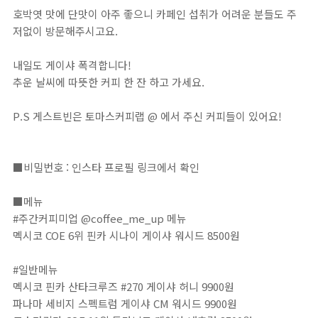
호박엿 맛에 단맛이 아주 좋으니 카페인 섭취가 어려운 분들도 주
저없이 방문해주시고요.
내일도 게이샤 폭격합니다!
추운 날씨에 따뜻한 커피 한 잔 하고 가세요.
P.S 게스트빈은 토마스커피랩 @ 에서 주신 커피들이 있어요!
■비밀번호 : 인스타 프로필 링크에서 확인⁣⁣⁣⁣⁣⁣⁣⁣⁣⁣⁣⁣⁣⁣⁣⁣⁣⁣⁣⁣⁣⁣⁣⁣⁣⁣⁣⁣⁣⁣⁣⁣⁣⁣⁣⁣⁣⁣⁣⁣⁣⁣⁣⁣⁣⁣⁣⁣⁣⁣⁣⁣⁣⁣⁣⁣⁣⁣⁣⁣⁣⁣⁣⁣⁣⁣⁣⁣⁣⁣⁣⁣⁣⁣⁣⁣⁣⁣⁣⁣⁣⁣⁣⁣⁣⁣⁣⁣⁣⁣⁣⁣⁣⁣⁣⁣⁣⁣⁣⁣⁣⁣⁣⁣⁣⁣⁣⁣⁣⁣⁣⁣⁣⁣⁣⁣⁣⁣⁣⁣⁣⁣⁣⁣⁣⁣⁣⁣⁣⁣⁣⁣⁣⁣⁣⁣⁣⁣⁣⁣⁣⁣⁣⁣⁣⁣⁣⁣⁣⁣⁣⁣⁣⁣⁣⁣⁣⁣⁣⁣⁣⁣⁣⁣⁣⁣⁣⁣⁣⁣⁣⁣⁣⁣⁣⁣⁣⁣⁣⁣⁣⁣⁣⁣⁣⁣⁣⁣⁣⁣⁣⁣⁣⁣⁣⁣⁣⁣⁣⁣⁣⁣⁣⁣⁣⁣⁣⁣⁣⁣⁣⁣⁣⁣⁣⁣⁣⁣⁣⁣⁣⁣⁣⁣⁣⁣⁣⁣⁣⁣⁣⁣⁣⁣⁣⁣⁣⁣⁣⁣⁣⁣⁣⁣⁣⁣⁣⁣⁣⁣⁣⁣⁣⁣⁣⁣⁣⁣⁣⁣⁣⁣⁣⁣⁣⁣⁣⁣⁣⁣⁣⁣⁣⁣⁣⁣⁣⁣⁣⁣⁣⁣⁣⁣⁣⁣⁣⁣
■메뉴⁣⁣⁣⁣⁣⁣⁣⁣⁣⁣⁣⁣⁣⁣⁣⁣⁣⁣⁣⁣⁣⁣⁣⁣⁣⁣⁣⁣⁣⁣⁣⁣⁣⁣⁣⁣⁣⁣⁣⁣⁣⁣⁣⁣⁣⁣⁣⁣⁣⁣⁣⁣⁣⁣⁣⁣⁣⁣⁣⁣⁣⁣⁣⁣⁣⁣⁣⁣⁣⁣⁣⁣⁣⁣⁣⁣⁣⁣⁣⁣⁣⁣⁣⁣⁣⁣⁣⁣⁣⁣⁣⁣⁣⁣⁣⁣⁣⁣⁣⁣⁣⁣⁣⁣⁣⁣⁣⁣⁣⁣⁣⁣⁣⁣⁣⁣⁣⁣⁣⁣⁣⁣⁣⁣⁣⁣⁣⁣⁣⁣⁣⁣⁣⁣⁣⁣⁣⁣⁣⁣⁣⁣⁣⁣⁣⁣⁣⁣⁣⁣⁣⁣⁣⁣⁣⁣⁣⁣⁣⁣⁣⁣⁣⁣⁣⁣⁣⁣⁣⁣⁣⁣⁣⁣⁣⁣⁣⁣⁣⁣⁣⁣⁣⁣⁣⁣⁣⁣⁣⁣⁣⁣⁣⁣⁣⁣⁣⁣⁣⁣⁣⁣⁣⁣⁣⁣⁣⁣⁣⁣⁣⁣⁣⁣⁣⁣⁣⁣⁣⁣⁣⁣⁣⁣⁣⁣⁣⁣⁣⁣⁣⁣⁣⁣⁣⁣⁣⁣⁣⁣⁣⁣⁣⁣⁣⁣⁣⁣⁣⁣⁣⁣⁣⁣⁣⁣⁣⁣⁣⁣⁣⁣⁣⁣⁣⁣⁣⁣⁣⁣⁣⁣⁣⁣⁣⁣⁣⁣⁣⁣⁣⁣⁣⁣⁣⁣⁣⁣⁣⁣⁣⁣⁣⁣⁣⁣⁣⁣⁣⁣⁣⁣⁣⁣⁣⁣⁣⁣⁣⁣⁣
#주간커피미업 @coffee_me_up 메뉴⁣⁣⁣⁣⁣⁣⁣⁣⁣⁣⁣⁣⁣⁣⁣⁣⁣⁣
멕시코 COE 6위 핀카 시나이 게이샤 워시드 8500원
#일반메뉴
멕시코 핀카 산타크루즈 #270 게이샤 허니 9900원
파나마 세비지 스펙트럼 게이샤 CM 워시드 9900원