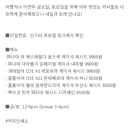
어쨌거나 이번주 금요일, 토요일을 위해 아주 맛있는 커피들로 다
양하게 준비해뒀으니 내일과 모레 만나요!
■비밀번호 : 인스타 프로필 링크에서 확인⁣⁣⁣⁣⁣⁣⁣⁣⁣⁣⁣⁣⁣⁣⁣⁣⁣⁣⁣⁣⁣⁣⁣⁣⁣⁣⁣⁣⁣⁣⁣⁣⁣⁣⁣⁣⁣⁣⁣⁣⁣⁣⁣⁣⁣⁣⁣⁣⁣⁣⁣⁣⁣⁣⁣⁣⁣⁣⁣⁣⁣⁣⁣⁣⁣⁣⁣⁣⁣⁣⁣⁣⁣⁣⁣⁣⁣⁣⁣⁣⁣⁣⁣⁣⁣⁣⁣⁣⁣⁣⁣⁣⁣⁣⁣⁣⁣⁣⁣⁣⁣⁣⁣⁣⁣⁣⁣⁣⁣⁣⁣⁣⁣⁣⁣⁣⁣⁣⁣⁣⁣⁣⁣⁣⁣⁣⁣⁣⁣⁣⁣⁣⁣⁣⁣⁣⁣⁣⁣⁣⁣⁣⁣⁣⁣⁣⁣⁣⁣⁣⁣⁣⁣⁣⁣⁣⁣⁣⁣⁣⁣⁣⁣⁣⁣⁣⁣⁣⁣⁣⁣⁣⁣⁣⁣⁣⁣⁣⁣⁣⁣⁣⁣⁣⁣⁣⁣⁣⁣⁣⁣⁣⁣⁣⁣⁣⁣⁣⁣⁣⁣⁣⁣⁣⁣⁣⁣⁣⁣⁣⁣⁣⁣⁣⁣⁣⁣⁣⁣⁣⁣⁣⁣⁣⁣⁣⁣⁣⁣⁣⁣⁣⁣⁣⁣⁣⁣⁣⁣⁣⁣⁣⁣⁣⁣⁣⁣⁣⁣⁣⁣⁣⁣⁣⁣⁣⁣⁣⁣⁣⁣⁣⁣⁣⁣⁣⁣⁣⁣⁣⁣⁣⁣⁣⁣⁣⁣⁣⁣⁣⁣⁣⁣⁣⁣⁣⁣⁣
■메뉴⁣⁣⁣⁣⁣⁣⁣⁣⁣⁣⁣⁣⁣⁣⁣⁣⁣⁣⁣⁣⁣⁣⁣⁣⁣⁣⁣⁣⁣⁣⁣⁣⁣⁣⁣⁣⁣⁣⁣⁣⁣⁣⁣⁣⁣⁣⁣⁣⁣⁣⁣⁣⁣⁣⁣⁣⁣⁣⁣⁣⁣⁣⁣⁣⁣⁣⁣⁣⁣⁣⁣⁣⁣⁣⁣⁣⁣⁣⁣⁣⁣⁣⁣⁣⁣⁣⁣⁣⁣⁣⁣⁣⁣⁣⁣⁣⁣⁣⁣⁣⁣⁣⁣⁣⁣⁣⁣⁣⁣⁣⁣⁣⁣⁣⁣⁣⁣⁣⁣⁣⁣⁣⁣⁣⁣⁣⁣⁣⁣⁣⁣⁣⁣⁣⁣⁣⁣⁣⁣⁣⁣⁣⁣⁣⁣⁣⁣⁣⁣⁣⁣⁣⁣⁣⁣⁣⁣⁣⁣⁣⁣⁣⁣⁣⁣⁣⁣⁣⁣⁣⁣⁣⁣⁣⁣⁣⁣⁣⁣⁣⁣⁣⁣⁣⁣⁣⁣⁣⁣⁣⁣⁣⁣⁣⁣⁣⁣⁣⁣⁣⁣⁣⁣⁣⁣⁣⁣⁣⁣⁣⁣⁣⁣⁣⁣⁣⁣⁣⁣⁣⁣⁣⁣⁣⁣⁣⁣⁣⁣⁣⁣⁣⁣⁣⁣⁣⁣⁣⁣⁣⁣⁣⁣⁣⁣⁣⁣⁣⁣⁣⁣⁣⁣⁣⁣⁣⁣⁣⁣⁣⁣⁣⁣⁣⁣⁣⁣⁣⁣⁣⁣⁣⁣⁣⁣⁣⁣⁣⁣⁣⁣⁣⁣⁣⁣⁣⁣⁣⁣⁣⁣⁣⁣⁣⁣⁣⁣⁣⁣⁣⁣⁣⁣⁣⁣⁣⁣⁣⁣⁣⁣
-파나마 라 에스메랄다 보스케 게이샤 워시드 9900원
- 파나마 다마를리 임페리얼 게이샤 내추럴 9900원
- 과테말라 COE #3 레포르마 게이샤 워시드 9900원
- 콜롬비아 COE #21 몬테베르데 게이샤 허니 8500원
- 콜롬비아 벨라 알레한드리아 게이샤 무산소 워시드 8500원
- 멕시코 핀카 파티마 워시드 디카페인 6500원
⠀⁣⁣⁣⁣⁣⁣⁣⁣⁣⁣⁣⁣⁣⁣⁣⁣⁣⁣⁣⁣⁣⁣⁣⁣⁣⁣⁣⁣⁣⁣⁣⁣⁣⁣⁣⁣⁣⁣⁣⁣⁣⁣⁣⁣⁣⁣⁣⁣⁣⁣⁣⁣⁣⁣⁣⁣⁣⁣⁣⁣⁣
■금/토: 12-8pm (break 3-4pm)⁣⁣⁣⁣⁣⁣⁣⁣⁣⁣⁣⁣⁣⁣⁣⁣⁣⁣⁣⁣⁣⁣⁣⁣⁣⁣⁣⁣⁣⁣⁣⁣⁣⁣⁣⁣⁣⁣⁣⁣⁣⁣⁣⁣⁣⁣⁣⁣⁣⁣⁣⁣⁣⁣⁣⁣⁣⁣⁣⁣⁣⁣⁣⁣⁣⁣⁣⁣⁣⁣⁣⁣⁣⁣⁣⁣⁣⁣⁣⁣⁣⁣⁣⁣⁣⁣⁣⁣⁣⁣⁣⁣⁣⁣⁣⁣⁣⁣⁣⁣⁣⁣⁣⁣⁣⁣⁣⁣⁣⁣⁣⁣⁣⁣⁣⁣⁣⁣⁣⁣⁣⁣⁣⁣⁣⁣⁣⁣⁣⁣⁣⁣⁣⁣⁣⁣⁣⁣⁣⁣⁣⁣⁣⁣⁣⁣⁣⁣⁣⁣⁣⁣⁣⁣⁣⁣⁣⁣⁣⁣⁣⁣⁣⁣⁣⁣⁣⁣⁣⁣⁣⁣⁣⁣⁣⁣⁣⁣⁣⁣⁣⁣⁣⁣⁣⁣⁣⁣⁣⁣⁣⁣⁣⁣⁣⁣⁣⁣⁣⁣⁣⁣⁣⁣⁣⁣⁣⁣⁣⁣⁣⁣⁣⁣⁣⁣⁣⁣⁣⁣⁣⁣⁣⁣⁣⁣⁣⁣⁣⁣⁣⁣⁣⁣⁣⁣⁣⁣⁣⁣⁣⁣⁣⁣⁣⁣⁣⁣⁣⁣⁣⁣⁣⁣⁣⁣⁣⁣⁣⁣⁣⁣⁣⁣⁣⁣⁣⁣⁣⁣⁣⁣⁣⁣⁣⁣⁣⁣⁣⁣⁣⁣⁣⁣⁣⁣⁣⁣⁣⁣⁣⁣⁣⁣⁣⁣⁣⁣⁣⁣⁣⁣⁣⁣
#커피인쇄소